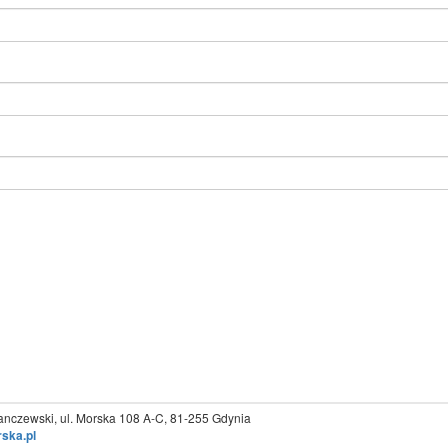
Janczewski
, ul.
Morska 108 A-C
,
81-255
Gdynia
ska.pl